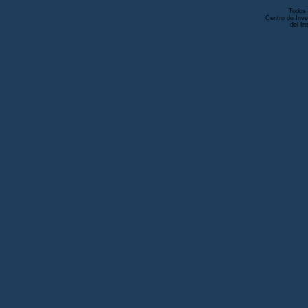
Todos 
Centro de Inve
del In